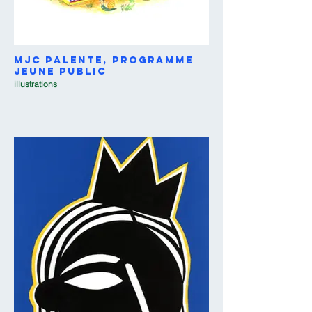
MJC Palente, programme
jeune public
illustrations