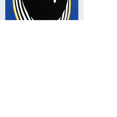
Roi Lear
affiche