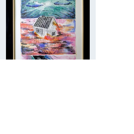
Bébé Requin
Sérigraphie 6 couleurs
50x70 cm
Au TOP